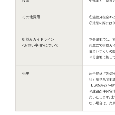
設備
中部電力、都市ガ
その他費用
①施設分担金35
②建築の際には
街並みガイドライン
本分譲地では、
<お願い事項>について
売主にて街並ガイ
住まいづくりの
※分譲地に施し
売主
㈱全農林 宅地建物
社）岐阜県宅地建
TEL(058)-277-48
※建築条件付宅
売いたします｡
ない場合は、売