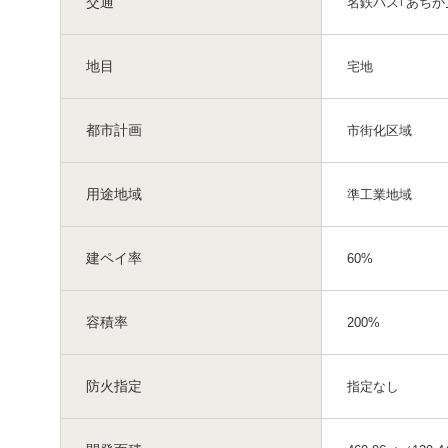
交通
名鉄バス｢あちか
地目
宅地
都市計画
市街化区域
用途地域
準工業地域
建ペイ率
60%
容積率
200%
防火指定
指定なし